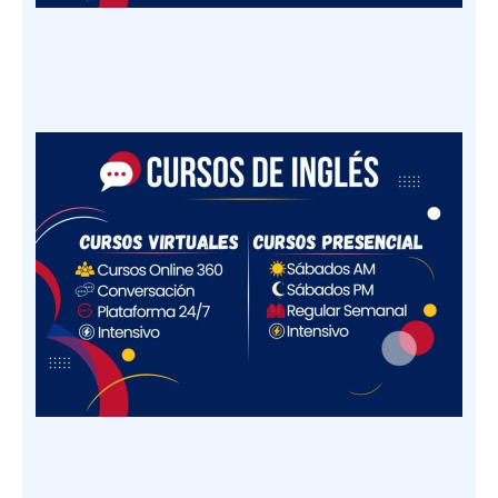
Plan Premium | InterEnglish
Plan Standard | InterEnglish